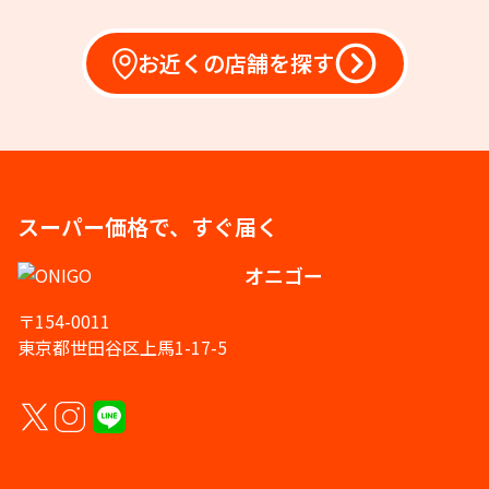
お近くの店舗を探す
スーパー価格で、すぐ届く
オニゴー
〒154-0011
東京都世田谷区上馬1-17-5