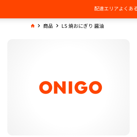
配達エリア
よくあ
商品
LS 焼おにぎり 醤油