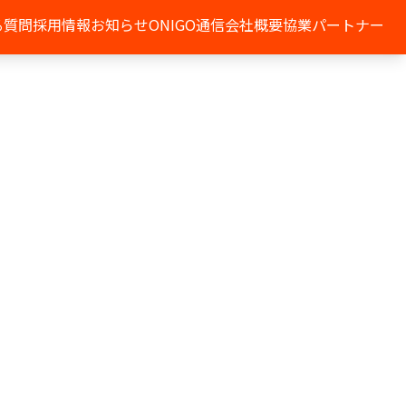
る質問
採用情報
お知らせ
ONIGO通信
会社概要
協業パートナー