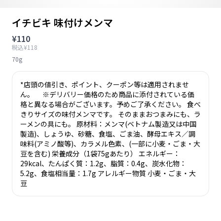
イチビキ 味付けメンマ
¥110
税込¥118
70g
*店頭の値引き、ポイント、クーポン等は適用されませ
ん。 ※デリバリー価格のため商品に添付されている価
格と異なる場合がございます。予めご了承ください。 食べ
きりサイズの味付メンマです。 そのままおつまみにも、ラ
ーメンの具にも。 原材料：メンマ(ベトナム製造又は中国
製造)、しょうゆ、砂糖、食塩、ごま油、酵母エキス／調
味料(アミノ酸等)、カラメル色素、(一部に小麦・ごま・大
豆を含む) 栄養成分（1袋75gあたり） エネルギー：
29kcal、たんぱく質：1.2g、脂質：0.4g、炭水化物：
5.2g、食塩相当量：1.7g アレルギー物質 小麦・ごま・大
豆