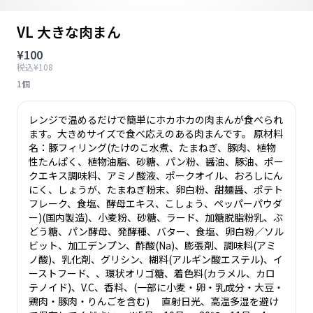
VL 大きな肉まん
¥100
税込¥108
1個
レンジで温めるだけで簡単にホカホカの肉まんが食べられ
ます。大きめサイズで食べ応えのある肉まんです。 原材料
名：豚フィリング(たけのこ水煮、たまねぎ、豚肉、植物
性たんぱく、植物油脂、砂糖、パン粉、醤油、豚油、ポー
クエキス調味料、アミノ酸液、ポークオイル、おろしにん
にく、しょうが、たまねぎ粉末、卵白粉、甜麺醤、ポテト
フレーク、食塩、酵母エキス、こしょう、ペッパーパウダ
ー)(国内製造)、小麦粉、砂糖、ラード、加糖脱脂粉乳、ぶ
どう糖、パン酵母、発酵種、バター、食塩、卵白粉／ソル
ビット、加工デンプン、酢酸(Na)、膨張剤、調味料(アミ
ノ酸)、乳化剤、グリシン、糊料(アルギン酸エステル)、イ
ーストフード、、環状オリゴ糖、着色料(カラメル、カロ
テノイド)、V.C、香料、(一部に小麦・卵・乳成分・大豆・
鶏肉・豚肉・りんごを含む) 直射日光、高温多湿を避け