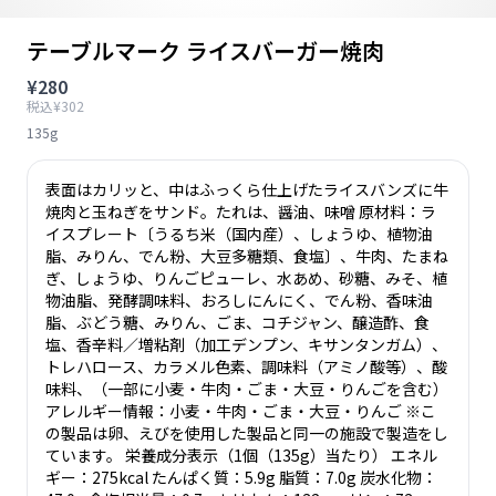
テーブルマーク ライスバーガー焼肉
¥280
税込¥302
135g
表面はカリッと、中はふっくら仕上げたライスバンズに牛
焼肉と玉ねぎをサンド。たれは、醤油、味噌 原材料：ラ
イスプレート〔うるち米（国内産）、しょうゆ、植物油
脂、みりん、でん粉、大豆多糖類、食塩〕、牛肉、たまね
ぎ、しょうゆ、りんごピューレ、水あめ、砂糖、みそ、植
物油脂、発酵調味料、おろしにんにく、でん粉、香味油
脂、ぶどう糖、みりん、ごま、コチジャン、醸造酢、食
塩、香辛料／増粘剤（加工デンプン、キサンタンガム）、
トレハロース、カラメル色素、調味料（アミノ酸等）、酸
味料、（一部に小麦・牛肉・ごま・大豆・りんごを含む）
アレルギー情報：小麦・牛肉・ごま・大豆・りんご ※こ
の製品は卵、えびを使用した製品と同一の施設で製造をし
ています。 栄養成分表示（1個（135g）当たり） エネル
ギー：275kcal たんぱく質：5.9g 脂質：7.0g 炭水化物：