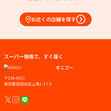
お近くの店舗を探す
スーパー価格で、すぐ届く
オニゴー
〒154-0011
東京都世田谷区上馬1-17-5