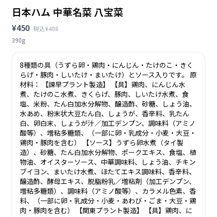
日本ハム 中華名菜 八宝菜
¥450
税込¥486
390g
8種類の具（うずら卵・鶏肉・にんじん・たけのこ・きく
らげ・豚肉・しいたけ・まいたけ）とソース入りです。 原
材料： 【諫早プラント製造】 【具】鶏肉、にんじん水
煮、たけのこ水煮、きくらげ、豚肉、しいたけ水煮、食
塩、米粉、たん白加水分解物、醸造酢、砂糖、しょう油、
水あめ、粉末状大豆たん白、しょうが、香辛料、乳たん
白、卵白末、しょうが汁／加工デンプン、調味料（アミノ
酸等）、増粘多糖類、（一部に卵・乳成分・小麦・大豆・
鶏肉・豚肉を含む） 【ソース】うずら卵水煮（タイ製
造）、砂糖、たん白加水分解物、ポークエキス、食塩、植
物油、オイスターソース、中華調味料、しょう油、チキン
ブイヨン、まいたけ水煮、ほたてエキス調味料、香辛料、
醸造酢、酵母エキス、脱脂粉乳／増粘剤（加工デンプン、
増粘多糖類）、調味料（アミノ酸等）、カラメル色素、香
料、（一部に卵・乳成分・小麦・あわび・ごま・大豆・鶏
肉・豚肉を含む） 【関東プラント製造】 【具】鶏肉、に