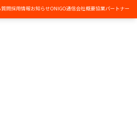
る質問
採用情報
お知らせ
ONIGO通信
会社概要
協業パートナー