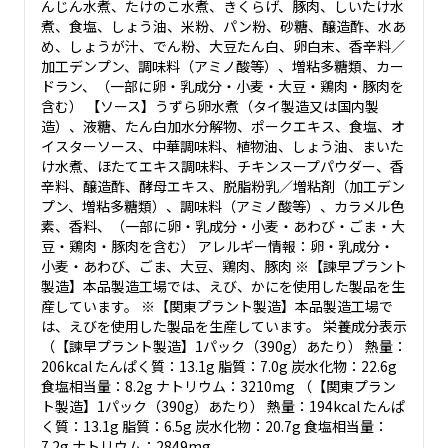
んじん水煮、たけのこ水煮、きくらげ、豚肉、しいたけ水
煮、食塩、しょう油、米粉、パン粉、砂糖、醸造酢、水あ
め、しょうが汁、でん粉、大豆たん白、卵白末、香辛料／
加工デンプン、調味料（アミノ酸等）、増粘多糖類、カー
ドラン、（一部に卵・乳成分・小麦・大豆・鶏肉・豚肉を
含む） 【ソース】うずら卵水煮（タイ製造又は国内製
造）、液糖、たん白加水分解物、ポークエキス、食塩、オ
イスターソース、中華調味料、植物油、しょう油、まいた
け水煮、ほたてエキス調味料、チキンスープパウダー、香
辛料、醸造酢、酵母エキス、脱脂粉乳／増粘剤（加工デン
プン、増粘多糖類）、調味料（アミノ酸等）、カラメル色
素、香料、（一部に卵・乳成分・小麦・あわび・ごま・大
豆・鶏肉・豚肉を含む） アレルギー情報：卵・乳成分・
小麦・あわび、ごま、大豆、鶏肉、豚肉 ※【諫早プラント
製造】本品製造工場では、えび、かにを使用した製品を生
産しています。 ※【関東プラント製造】本品製造工場で
は、えびを使用した製品を生産しています。 栄養成分表示
（【諫早プラント製造】1パック（390g）あたり） 熱量：
206kcal たんぱく質：13.1g 脂質：7.0g 炭水化物：22.6g
食塩相当量：8.2g ナトリウム：3210mg （【関東プラン
ト製造】1パック（390g）あたり） 熱量：194kcal たんぱ
く質：13.1g 脂質：6.5g 炭水化物：20.7g 食塩相当量：
7.2g ナトリウム：2849mg