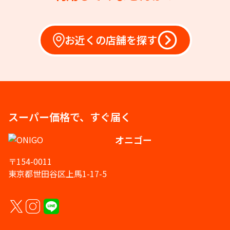
お近くの店舗を探す
スーパー価格で、すぐ届く
オニゴー
〒154-0011
東京都世田谷区上馬1-17-5