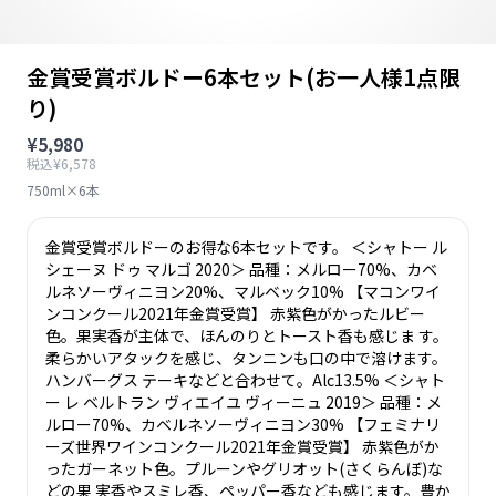
金賞受賞ボルドー6本セット(お一人様1点限
り)
¥5,980
税込¥6,578
750ml×6本
金賞受賞ボルドーのお得な6本セットです。 ＜シャトー ル
シェーヌ ドゥ マルゴ 2020＞ 品種：メルロー70%、カベ
ルネソーヴィニヨン20%、マルベック10% 【マコンワイ
ンコンクール2021年金賞受賞】 赤紫色がかったルビー
色。果実香が主体で、ほんのりとトースト香も感じま す。
柔らかいアタックを感じ、タンニンも口の中で溶けます。
ハンバーグス テーキなどと合わせて。Alc13.5% ＜シャト
ー レ ベルトラン ヴィエイユ ヴィーニュ 2019＞ 品種：メ
ルロー70%、カベルネソーヴィニヨン30% 【フェミナリ
ーズ世界ワインコンクール2021年金賞受賞】 赤紫色がか
ったガーネット色。プルーンやグリオット(さくらんぼ)な
どの果 実香やスミレ香、ペッパー香なども感じます。豊か