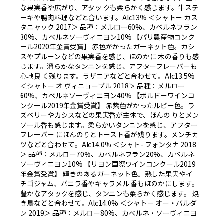
な果実香や広がり、アタッ クも柔らかく感じます。牛ステ
ーキや鴨肉料理などと合います。Alc13% ＜シャトー カス
タニャック 2017＞ 品種：メルロー60%、カベルネフラン
30%、カベルネソーヴィニヨン10% 【パリ農産物コンク
ール2020年金賞受賞】 赤色がかったガーネット色。カシ
スやプルーンなどの果実香を感じ、ほのかに 木の香りも感
じます。滑らかなタンニンを感じ、アフターフレーバーも
心地良 く残ります。ラザニアなどと合わせて。Alc13.5%
＜シャトー オ ヴィニョーブル 2018＞ 品種：メルロー
60%、カベルネソーヴィニヨン40% 【ボルドーワインコ
ンクール2019年金賞受賞】 赤紫色がかったルビー色。ラ
ズベリーやカシスなどの果実香が主体で、ほんの りとメン
ソール香も感じます。柔らかいタンニンを感じ、アフター
フレーバー にほんのりとトースト香が残ります。メンチカ
ツなどと合わせて。Alc14.0% ＜シャト- フォンタナ 2018
＞ 品種：メルロー70%、カベルネフラン20%、カベルネ
ソーヴィニヨン10% 【リヨン国際ワインコンクール2019
年金賞受賞】 輝きのあるガーネット色。熟した果実やイ
チゴジャム、バニラ香やキャラメル 香もほのかにします。
豊かなアタックを感じ、タンニンも柔らかく感じます。 焼
き鳥などと合わせて。Alc14.0% ＜シャトー オー・バルダ
ン 2019＞ 品種：メルロー80%、カベルネ・ソーヴィニヨ