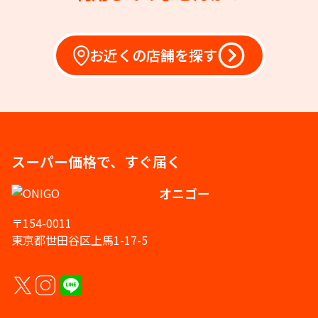
お近くの店舗を探す
スーパー価格で、すぐ届く
オニゴー
〒154-0011
東京都世田谷区上馬1-17-5