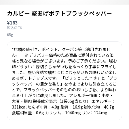
カルビー 堅あげポテトブラックペッパー
¥163
税込¥176
65g
*店頭の値引き、ポイント、クーポン等は適用されませ
ん。 ※デリバリー価格のため商品に添付されている価
格と異なる場合がございます。予めご了承ください。 噛む
ほどうまい！厚切りじゃがいもをゆっくり丁寧にフライし
ました。堅い食感で噛むほどにじゃがいもの味わいが楽し
めるポテトチップスです。 「ピリッとした辛さ」と「ブラ
ックペッパーの豊かな香り」を今までよりも引き立てるこ
とで、ブラックペッパーそのもののおいしさを、より味わ
える仕上がりに改良しました。 アレルギー情報：小麦・
大豆・豚肉 栄養成分表示（1袋65g当たり） エネルギー：
331kcal たんぱく質：4.0g 脂質：16.9g 炭水化物：40.7g
食塩相当量：0.6g カリウム：1040mg リン：124mg