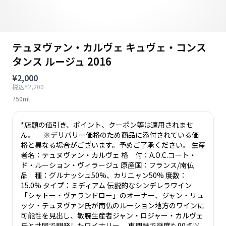
テュヌヴァン・カルヴェ キュヴェ・コンス
タンス ルージュ 2016
¥2,000
税込¥2,200
750ml
*店頭の値引き、ポイント、クーポン等は適用されませ
ん。 ※デリバリー価格のため商品に添付されている価
格と異なる場合がございます。予めご了承ください。 生産
者名：テュヌヴァン・カルヴェ 格 付：A.O.C.コート・
ド・ルーション・ヴィラージュ 原産国：フランス/南仏
品 種：グルナッシュ50%、カリニャン50% 度数：
15.0% タイプ：ミディアム 伝説的なシンデレラワイン
「シャトー・ヴァランドロー」のオーナー、ジャン・リュ
ック・テュヌヴァン氏が南仏のルーション地方のワインに
可能性を見出し、敏腕生産者ジャン・ロジャー・カルヴェ
氏と共同で開発したワイナリー。 専門誌で幾度も90点以