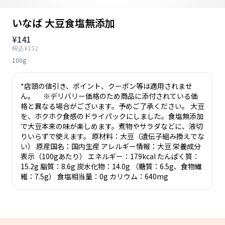
いなば 大豆食塩無添加
¥141
税込¥152
100g
*店頭の値引き、ポイント、クーポン等は適用されませ
ん。 ※デリバリー価格のため商品に添付されている価
格と異なる場合がございます。予めご了承ください。 大豆
を、ホクホク食感のドライパックにしました。食塩無添加
で大豆本来の味が楽しめます。煮物やサラダなどに、液切
りいらずで使えます。 原材料：大豆（遺伝子組み換えでな
い） 原産国名：国内生産 アレルギー情報：大豆 栄養成分
表示（100gあたり） エネルギー：179kcal たんぱく質：
15.2g 脂質：8.6g 炭水化物：14.0g （糖質：6.5g、食物繊
維：7.5g） 食塩相当量：0g カリウム：640mg