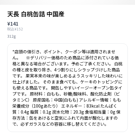
天長 白桃缶詰 中国産
¥141
税込¥152
312g
*店頭の値引き、ポイント、クーポン等は適用されませ
ん。 ※デリバリー価格のため商品に添付されている価
格と異なる場合がございます。予めご了承ください。 白桃
の種と皮を取り除き、4つ割りにしシラップづけした商品
です。 果実本来の味が楽しめるようスッキリした味わいに
仕上げました。 そのまま食べても、ケーキのトッピングに
も使える商品です。 開缶しやすいイージーオープン缶タイ
プです。 原材料：白もも、砂糖/酸味料、酸化防止剤（ビ
タミンC） 原産国名：中国(白もも) アレルギー情報：もも
栄養成分（100gあたり） エネルギー：83kcal たんぱく
質：0.4g 脂質：0.1g 炭水化物：20.3g 食塩相当量：0g 保
存方法：缶をあけると空気にふれて内面が酸化しますの
で、必ずガラスなどの容器に移し替えてください。