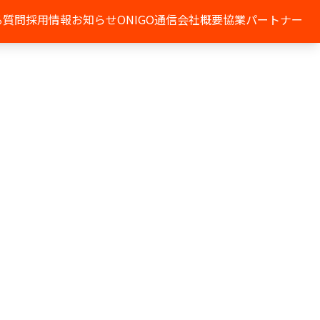
る質問
採用情報
お知らせ
ONIGO通信
会社概要
協業パートナー