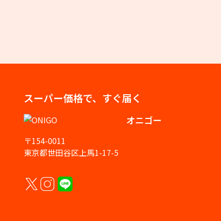
スーパー価格で、すぐ届く
オニゴー
〒154-0011
東京都世田谷区上馬1-17-5