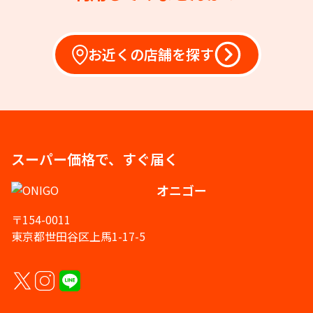
お近くの店舗を探す
スーパー価格で、すぐ届く
オニゴー
〒154-0011
東京都世田谷区上馬1-17-5