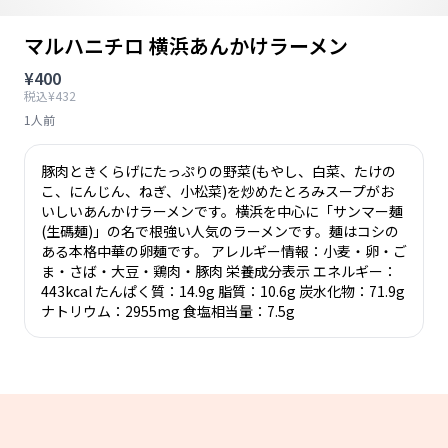
マルハニチロ 横浜あんかけラーメン
¥400
税込¥432
1人前
豚肉ときくらげにたっぷりの野菜(もやし、白菜、たけの
こ、にんじん、ねぎ、小松菜)を炒めたとろみスープがお
いしいあんかけラーメンです。横浜を中心に「サンマー麺
(生碼麺)」の名で根強い人気のラーメンです。麺はコシの
ある本格中華の卵麺です。 アレルギー情報：小麦・卵・ご
ま・さば・大豆・鶏肉・豚肉 栄養成分表示 エネルギー：
443kcal たんぱく質：14.9g 脂質：10.6g 炭水化物：71.9g
ナトリウム：2955mg 食塩相当量：7.5g