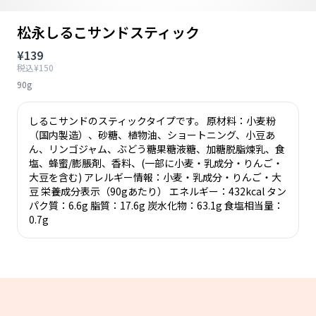
松永しるこサンドスティック
¥139
税込¥150
90g
しるこサンドのスティックタイプです。 原材料：小麦粉
（国内製造）、砂糖、植物油、ショートニング、小豆あ
ん、リンゴジャム、ぶどう糖果糖液糖、加糖脱脂煉乳、食
塩、蜂蜜/膨脹剤、香料、(一部に小麦・乳成分・りんご・
大豆を含む) アレルギー情報：小麦・乳成分・りんご・大
豆 栄養成分表示（90gあたり） エネルギー：432kcal タン
パク質：6.6g 脂質：17.6g 炭水化物：63.1g 食塩相当量：
0.7g