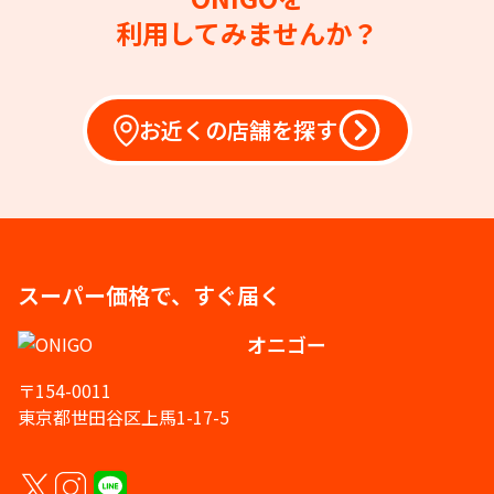
利用してみませんか？
お近くの店舗を探す
スーパー価格で、すぐ届く
オニゴー
〒154-0011
東京都世田谷区上馬1-17-5