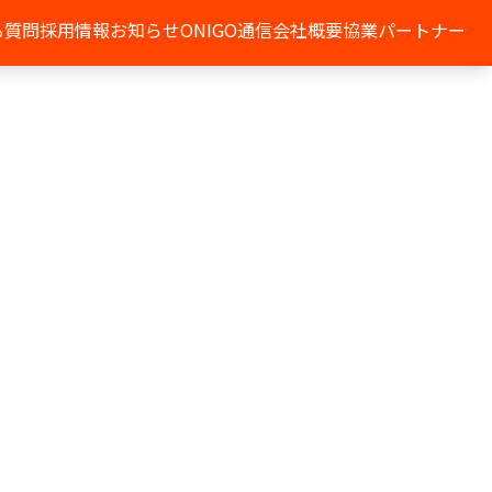
る質問
採用情報
お知らせ
ONIGO通信
会社概要
協業パートナー