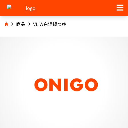
商品
VL W白湯鍋つゆ