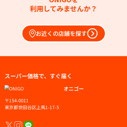
利用してみませんか？
お近くの店舗を探す
スーパー価格で、すぐ届く
オニゴー
〒154-0011
東京都世田谷区上馬1-17-5