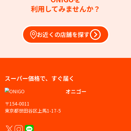
利用してみませんか？
お近くの店舗を探す
スーパー価格で、すぐ届く
オニゴー
〒154-0011
東京都世田谷区上馬1-17-5