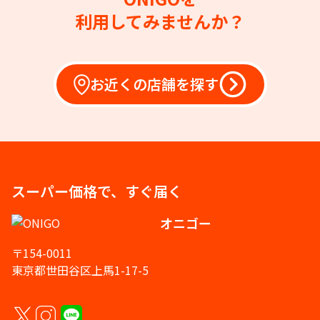
利用してみませんか？
お近くの店舗を探す
スーパー価格で、すぐ届く
オニゴー
〒154-0011
東京都世田谷区上馬1-17-5