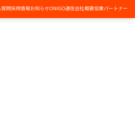
る質問
採用情報
お知らせ
ONIGO通信
会社概要
協業パートナー