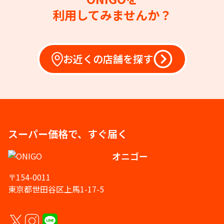
利用してみませんか？
お近くの店舗を探す
スーパー価格で、すぐ届く
オニゴー
〒154-0011
東京都世田谷区上馬1-17-5