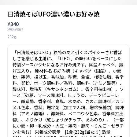
日清焼そばUFO濃い濃いお好み焼
¥340
税込¥367
232g
「日清焼そばU.F.O.」独特のあと引くスパイシーさと香ば
しさを感じる生地に、「U.F.O.」の味わいをベースにした
特製ソースがクセになるお好み焼です。国産キャベツ、揚
げ玉入り。 原材料名 お好み焼〔キャベツ（国産）、小麦
粉、鶏卵、揚げ玉、香味油、砂糖、食塩、植物油脂、香辛
料、卵粉、ポーク調味料／香料、調味料（アミノ酸等）、
酸味料、増粘剤（キサンタンガム）、香辛料抽出物〕、ソ
ース〔砂糖、ソース調味料、しょうゆ、デーツピューレ
ー、醸造酢、香辛料、食塩、水あめ、きのこ調味料／カラ
メル色素、香料、増粘剤（加工でん粉、増粘多糖類）調味
料（アミノ酸等）、酸味料、ベニコウジ色素、香辛料抽出
物〕、ふりかけ（紅しょうがチップ、あおのり）、（一部
に小麦・卵・乳成分・大豆・鶏肉・豚肉・りんご・ゼラチ
ンを含む） 栄養成分表示 [1食(232g)当たり] 熱量