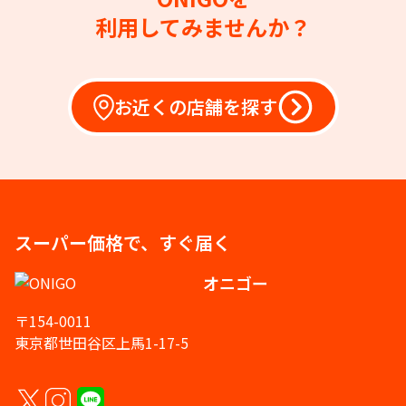
利用してみませんか？
お近くの店舗を探す
スーパー価格で、すぐ届く
オニゴー
〒154-0011
東京都世田谷区上馬1-17-5