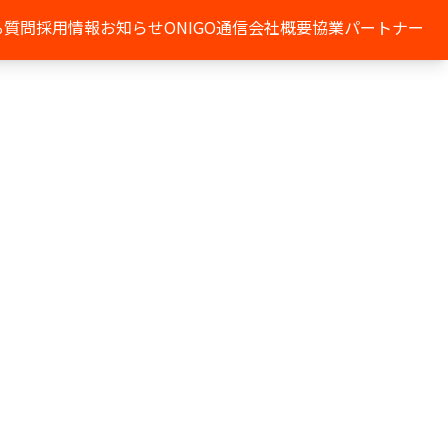
る質問
採用情報
お知らせ
ONIGO通信
会社概要
協業パートナー