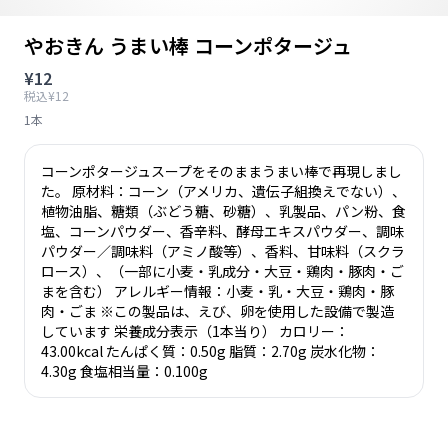
やおきん うまい棒 コーンポタージュ
¥12
税込¥12
1本
コーンポタージュスープをそのままうまい棒で再現しまし
た。 原材料：コーン（アメリカ、遺伝子組換えでない）、
植物油脂、糖類（ぶどう糖、砂糖）、乳製品、パン粉、食
塩、コーンパウダー、香辛料、酵母エキスパウダー、調味
パウダー／調味料（アミノ酸等）、香料、甘味料（スクラ
ロース）、（一部に小麦・乳成分・大豆・鶏肉・豚肉・ご
まを含む） アレルギー情報：小麦・乳・大豆・鶏肉・豚
肉・ごま ※この製品は、えび、卵を使用した設備で製造
しています 栄養成分表示（1本当り） カロリー：
43.00kcal たんぱく質：0.50g 脂質：2.70g 炭水化物：
4.30g 食塩相当量：0.100g