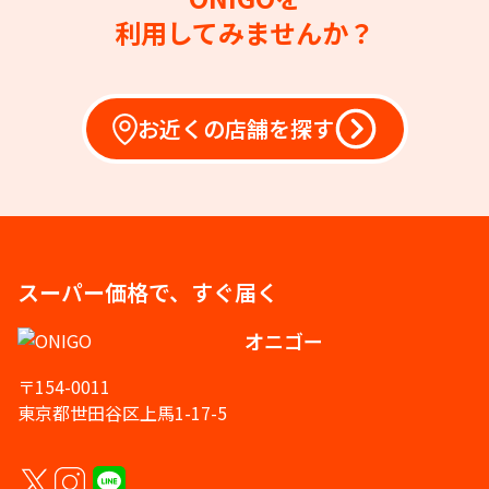
利用してみませんか？
お近くの店舗を探す
スーパー価格で、すぐ届く
オニゴー
〒154-0011
東京都世田谷区上馬1-17-5