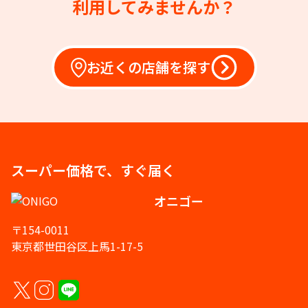
利用してみませんか？
お近くの店舗を探す
スーパー価格で、すぐ届く
オニゴー
〒154-0011
東京都世田谷区上馬1-17-5