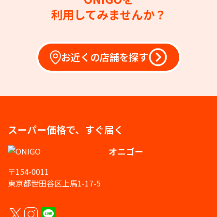
利用してみませんか？
お近くの店舗を探す
スーパー価格で、すぐ届く
オニゴー
〒154-0011
東京都世田谷区上馬1-17-5