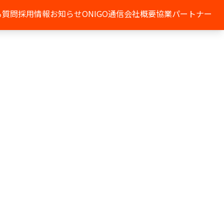
る質問
採用情報
お知らせ
ONIGO通信
会社概要
協業パートナー