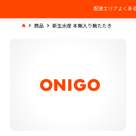
配達エリア
よくあ
商品
新生水産 本鮪入り鮪たたき