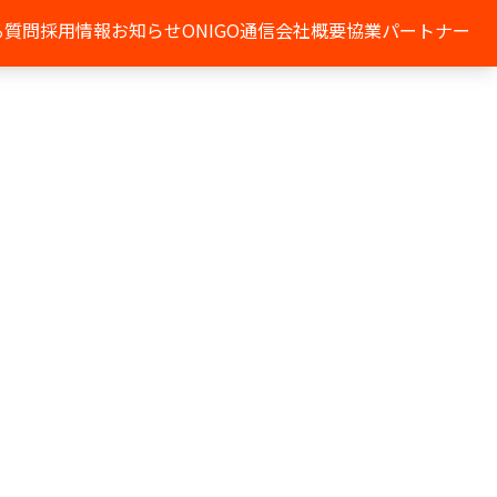
る質問
採用情報
お知らせ
ONIGO通信
会社概要
協業パートナー