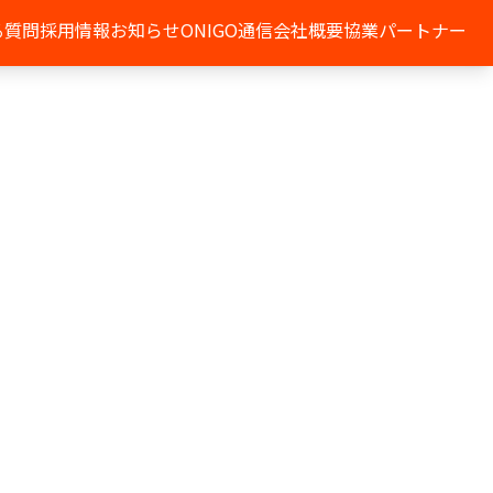
る質問
採用情報
お知らせ
ONIGO通信
会社概要
協業パートナー