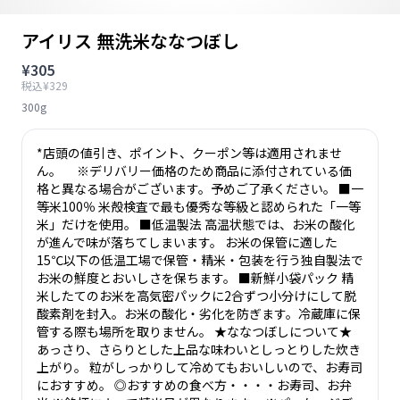
アイリス 無洗米ななつぼし
¥305
税込¥329
300g
*店頭の値引き、ポイント、クーポン等は適用されませ
ん。 ※デリバリー価格のため商品に添付されている価
格と異なる場合がございます。予めご了承ください。 ■一
等米100％ 米殻検査で最も優秀な等級と認められた「一等
米」だけを使用。 ■低温製法 高温状態では、お米の酸化
が進んで味が落ちてしまいます。 お米の保管に適した
15℃以下の低温工場で保管・精米・包装を行う独自製法で
お米の鮮度とおいしさを保ちます。 ■新鮮小袋パック 精
米したてのお米を高気密パックに2合ずつ小分けにして脱
酸素剤を封入。お米の酸化・劣化を防ぎます。冷蔵庫に保
管する際も場所を取りません。 ★ななつぼしについて★
あっさり、さらりとした上品な味わいとしっとりした炊き
上がり。 粒がしっかりして冷めてもおいしいので、お寿司
におすすめ。 ◎おすすめの食べ方・・・・お寿司、お弁