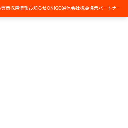
る質問
採用情報
お知らせ
ONIGO通信
会社概要
協業パートナー