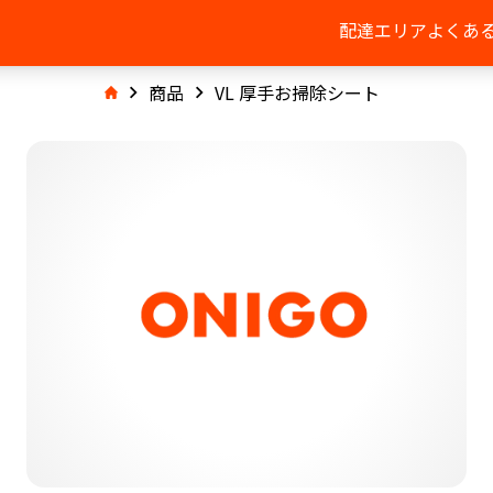
配達エリア
よくあ
商品
VL 厚手お掃除シート