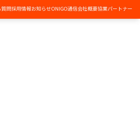
る質問
採用情報
お知らせ
ONIGO通信
会社概要
協業パートナー