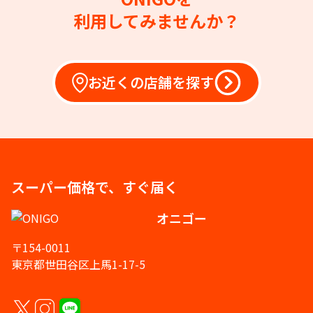
利用してみませんか？
お近くの店舗を探す
スーパー価格で、すぐ届く
オニゴー
〒154-0011
東京都世田谷区上馬1-17-5