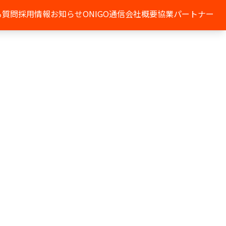
る質問
採用情報
お知らせ
ONIGO通信
会社概要
協業パートナー