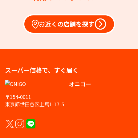
お近くの店舗を探す
スーパー価格で、すぐ届く
オニゴー
〒154-0011
東京都世田谷区上馬1-17-5