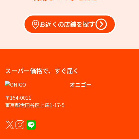
お近くの店舗を探す
スーパー価格で、すぐ届く
オニゴー
〒154-0011
東京都世田谷区上馬1-17-5