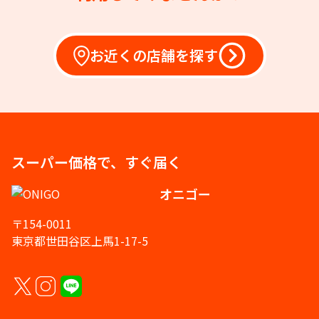
お近くの店舗を探す
スーパー価格で、すぐ届く
オニゴー
〒154-0011
東京都世田谷区上馬1-17-5