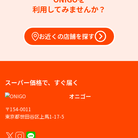
利用してみませんか？
お近くの店舗を探す
スーパー価格で、すぐ届く
オニゴー
〒154-0011
東京都世田谷区上馬1-17-5