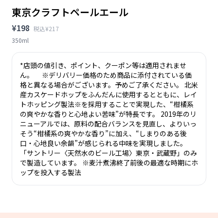
東京クラフトペールエール
¥198
税込¥217
350ml
*店頭の値引き、ポイント、クーポン等は適用されませ
ん。 ※デリバリー価格のため商品に添付されている価
格と異なる場合がございます。予めご了承ください。 北米
産カスケードホップをふんだんに使用するとともに、レイ
トホッピング製法※を採用することで実現した、“柑橘系
の爽やかな香りと心地よい苦味”が特長です。 2019年のリ
ニューアルでは、原料の配合バランスを見直し、よりいっ
そう“柑橘系の爽やかな香り”に加え、“しまりのある後
口・心地良い余韻”が感じられる中味を実現しました。
「サントリー〈天然水のビール工場〉東京・武蔵野」のみ
で製造しています。 ※麦汁煮沸終了前後の最適な時期にホ
ップを投入する製法