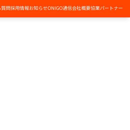
る質問
採用情報
お知らせ
ONIGO通信
会社概要
協業パートナー