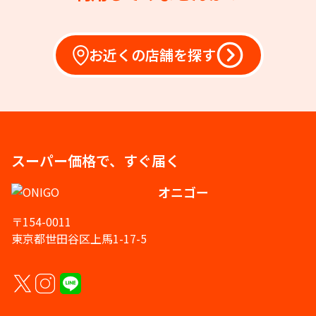
お近くの店舗を探す
スーパー価格で、すぐ届く
オニゴー
〒154-0011
東京都世田谷区上馬1-17-5