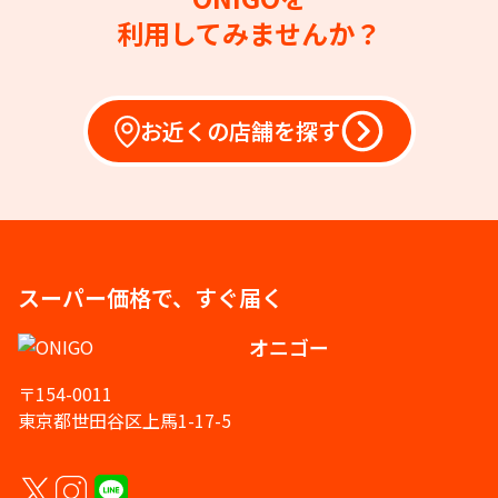
利用してみませんか？
お近くの店舗を探す
スーパー価格で、すぐ届く
オニゴー
〒154-0011
東京都世田谷区上馬1-17-5