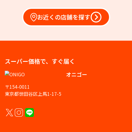
お近くの店舗を探す
スーパー価格で、すぐ届く
オニゴー
〒154-0011
東京都世田谷区上馬1-17-5