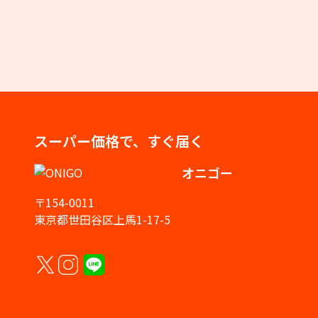
スーパー価格で、すぐ届く
オニゴー
〒154-0011
東京都世田谷区上馬1-17-5