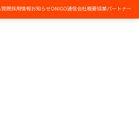
る質問
採用情報
お知らせ
ONIGO通信
会社概要
協業パートナー