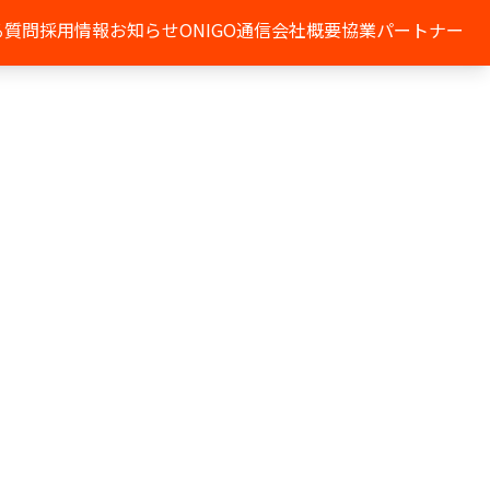
る質問
採用情報
お知らせ
ONIGO通信
会社概要
協業パートナー